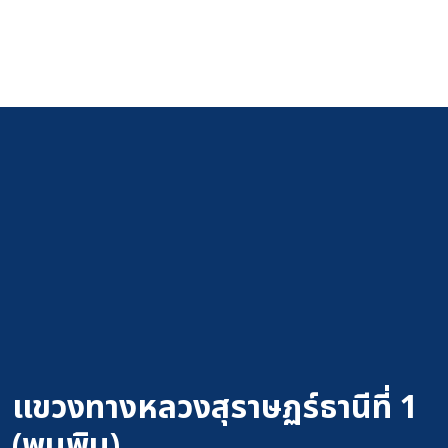
แขวงทางหลวงสุราษฏร์ธานีที่ 1
(พุนพิน)