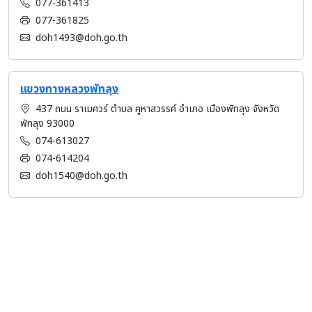
077-361413
077-361825
doh1493@doh.go.th
แขวงทางหลวงพัทลุง
437 ถนน ราเมศวร์ ตำบล คูหาสวรรค์ อำเภอ เมืองพัทลุง จังหวัด
พัทลุง 93000
074-613027
074-614204
doh1540@doh.go.th